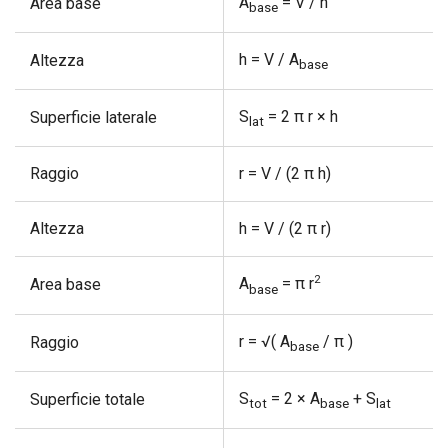
A
= V / h
Area base
base
h = V / A
Altezza
base
S
= 2 π r × h
Superficie laterale
lat
Raggio
r = V / (2 π h)
Altezza
h = V / (2 π r)
2
A
= π r
Area base
base
r = √( A
/ π )
Raggio
base
S
= 2 × A
+ S
Superficie totale
tot
base
lat