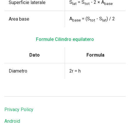
S
= S
- 2 × A
Superficie laterale
lat
tot
base
A
= (S
- S
) / 2
Area base
base
tot
lat
Formule Cilindro equilatero
Dato
Formula
Diametro
2r = h
Privacy Policy
Android