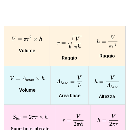
V
=
π
r
2
×
h
r
=
V
π
h
h
=
V
π
r
2
Volume
Raggio
Raggio
A
b
a
s
e
=
V
h
h
=
V
A
b
a
s
e
V
=
A
b
a
s
e
×
h
Volume
Area base
Altezza
r
=
V
2
π
h
h
=
V
2
π
r
S
l
a
t
=
2
π
r
×
h
Superficie laterale