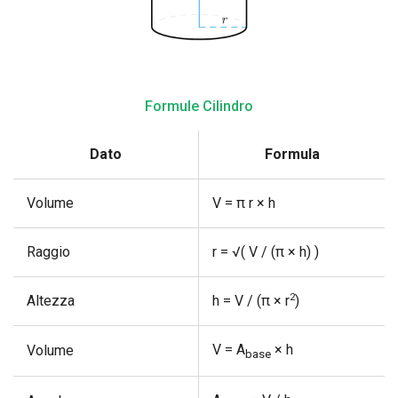
Formule Cilindro
Dato
Formula
Volume
V = π r × h
Raggio
r = √( V / (π × h) )
2
Altezza
h = V / (π × r
)
V = A
× h
Volume
base