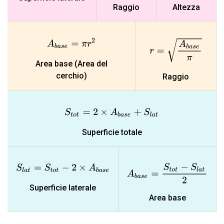
Raggio
Altezza
A
b
a
s
e
=
π
r
2
r
=
A
b
a
s
e
π
Area base (Area del
cerchio)
Raggio
S
t
o
t
=
2
×
A
b
a
s
e
+
S
l
a
t
Superficie totale
A
b
a
s
e
=
S
t
o
t
−
S
l
a
t
2
S
l
a
t
=
S
t
o
t
−
2
×
A
b
a
s
e
Superficie laterale
Area base